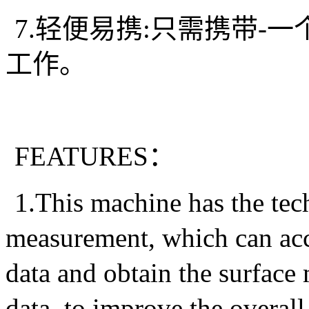
7.
轻便易携
:
只需携带
-
一
工作。
FEATURES
：
1.This machine has the tec
measurement, which can accu
data and obtain the surface
data, to improve the overall