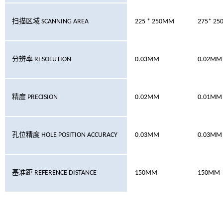
扫描区域
SCANNING AREA
225 * 250MM
275* 2
分辨率
RESOLUTION
0.03MM
0.02MM
精度
PRECISION
0.02MM
0.01MM
孔位精度
HOLE POSITION ACCURACY
0.03MM
0.03MM
基准距
REFERENCE DISTANCE
150MM
150MM