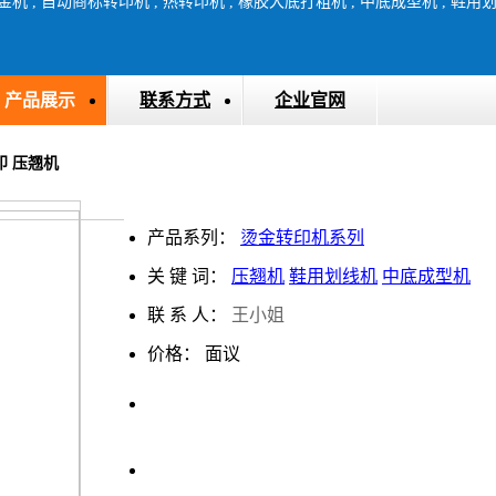
产品展示
联系方式
企业官网
印 压翘机
产品系列：
烫金转印机系列
关 键 词：
压翘机
鞋用划线机
中底成型机
联 系 人：
王小姐
价格：
面议
上一条
下一条