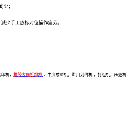
间少；
确，减少手工放标对位操作疲劳。
转印机
，
橡胶大底打粗机
，
中底成型机
，
鞋用划线机
，
打粗机
，
压翘机